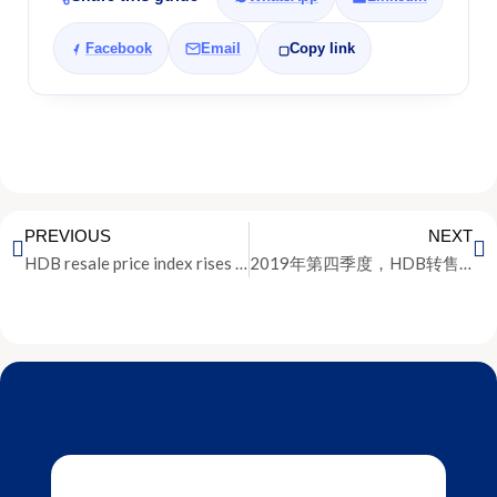
Facebook
Email
Copy link
PREVIOUS
NEXT
HDB resale price index rises for second consecutive quarter in 4Q2019
2019年第四季度，HDB转售价格指数连续上涨两个季度
Invest In Singapore