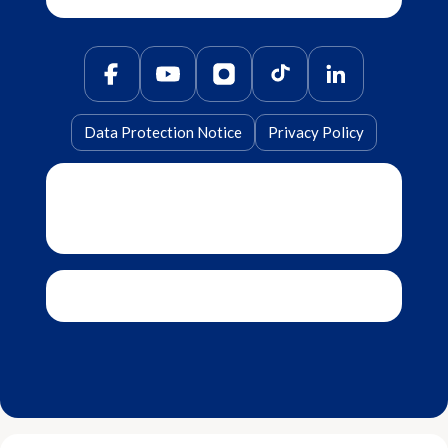
Data Protection Notice
Privacy Policy
AsianPrime Properties Pte Ltd | CEA Licence
L3010623G
•
AsianPrime Capital Pte Ltd | CEA
Licence L3011010B
©
2026
AsianPrime Properties. All rights reserved.